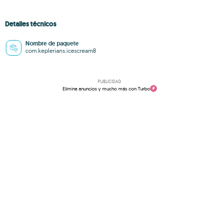
Detalles técnicos
Nombre de paquete
com.keplerians.icescream8
PUBLICIDAD
Elimina anuncios y mucho más con Turbo