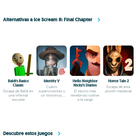
Alternativas a Ice Scream 8: Final Chapter
Baldi's Basics
Identity V
Hello Neighbor
Horror Tale 2
Classic
Nicky's Diaries
Cuatro
Escapa de esta
Escapa de Baldi en
supervivientes y
El vecino más
prisión medieval
una infernal
un monstruo,
tenebroso vuelve
escuela
¿quién ganará?
a la carga
Descubre estos juegos