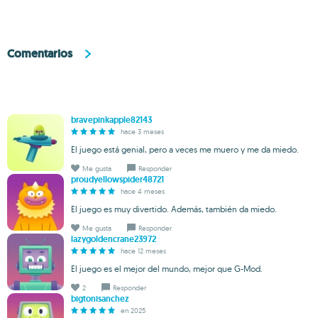
Comentarios
bravepinkapple82143
hace 3 meses
El juego está genial, pero a veces me muero y me da miedo.
Me gusta
Responder
proudyellowspider48721
hace 4 meses
El juego es muy divertido. Además, también da miedo.
Me gusta
Responder
lazygoldencrane23972
hace 12 meses
El juego es el mejor del mundo, mejor que G-Mod.
2
Responder
bigtonisanchez
en 2025