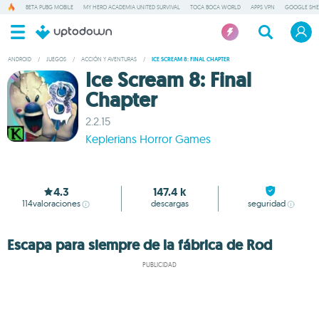
BETA PUBG MOBILE
MY HERO ACADEMIA UNITED SURVIVAL
TOCA BOCA WORLD
APPS VPN
GOOGLE SHE
ANDROID
/
JUEGOS
/
ACCIÓN Y AVENTURAS
/
ICE SCREAM 8: FINAL CHAPTER
Ice Scream 8: Final
Chapter
2.2.15
Keplerians Horror Games
4.3
147.4 k
114
valoraciones
descargas
seguridad
Escapa para siempre de la fábrica de Rod
PUBLICIDAD