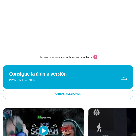
Elimina anuncios y mucho más con Turbo
Consigue la última versión
2.2.15
17 Ene. 2026
OTRAS VERSIONES