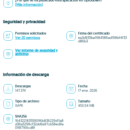
¿Por qué se ha publicado esta aplicación en Uptodown?
(Más información)
Seguridad y privacidad
Permisos solicitados
Firma del certificado
Ver 20 permisos
ea3d935ba1984586ad198bf4f33
d86b3
Ver informe de seguridad y
antivirus
Información de descarga
Descargas
Fecha
147.374
17 ene. 2026
Tipo de archivo
Tamaño
XAPK
453.04 MB
SHA256
164322183559096b836229d11a8
d36a5298cf32dd9a97cb58ed9a
0987166cd8f