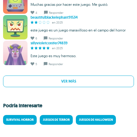
Muchas gracias por hacer este juego. Me gustó.
4
Responder
beautifulblackelephant91534
en 2025
este juego es un juego maravilloso en el campo del horror
6
Responder
sillyvioletconifer74839
en 2025
Este juego es muy hermoso.
5
Responder
VER MÁS
Podría interesarte
SURVIVAL HORROR
JUEGOS DE TERROR
JUEGOS DE HALLOWEEN