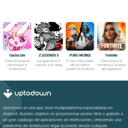
Gacha Life
Z LEGENDS 3
PUBG MOBILE
Fortnite
Crea tus propios
Los guerreros Z
El rey indiscutible
Sobrevive a la
personajes e
vuelven a la carga
de los battle
tormenta y al resto
inventa mil
royale en Android
de jugadores
aventuras
Uptodown es una app store multiplataforma especializada en
Android. Nuestro objetivo es proporcionar acceso libre y gratuito a
un gran catálogo de aplicaciones sin restricciones, ofreciendo una
plataforma de distribución legal accesible desde cualquier